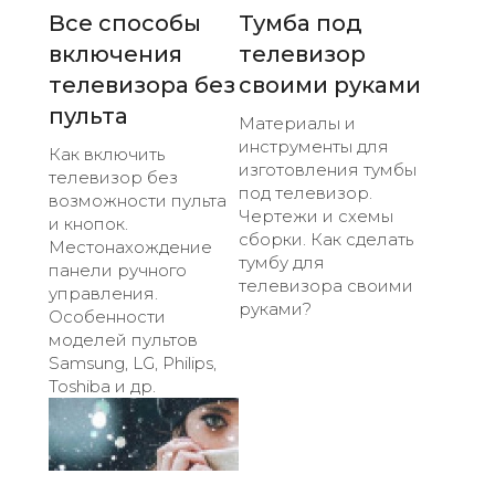
Все способы
Тумба под
включения
телевизор
телевизора без
своими руками
пульта
Материалы и
инструменты для
Как включить
изготовления тумбы
телевизор без
под телевизор.
возможности пульта
Чертежи и схемы
и кнопок.
сборки. Как сделать
Местонахождение
тумбу для
панели ручного
телевизора своими
управления.
руками?
Особенности
моделей пультов
Samsung, LG, Philips,
Toshiba и др.