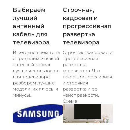
Выбираем
Строчная,
лучший
кадровая и
антенный
прогрессивная
кабель для
развертка
телевизора
телевизора
В сегодняшнем топе
Строчная, кадровая и
определимся какой
прогрессивная
антенный кабель
развертка
лучше использовать
телевизора. Что
для телевизора,
такое прогрессивная
разберем лучшие
и строчная
модели, их плюсы и
развертка и ее
минусы.
неисправности.
Схема