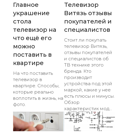
Главное
Телевизор
украшение
Витязь отзывы
стола
покупателей и
телевизор на
специалистов
что ещё его
Стоит ли покупать
можно
телевизор Витязь,
отзывы покупателей
поставить в
и специалистов об
квартире
ТВ технике этого
бренда. Кто
На что поставить
производит
телевизор в
устройства под этой
квартире. Способы,
маркой, какие у нее
которые реально
есть плюсы и минусы.
воплотить в жизнь, на
Обзор
фото.
характеристик мод...