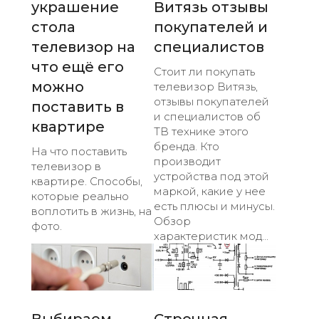
украшение
Витязь отзывы
стола
покупателей и
телевизор на
специалистов
что ещё его
Стоит ли покупать
можно
телевизор Витязь,
отзывы покупателей
поставить в
и специалистов об
квартире
ТВ технике этого
бренда. Кто
На что поставить
производит
телевизор в
устройства под этой
квартире. Способы,
маркой, какие у нее
которые реально
есть плюсы и минусы.
воплотить в жизнь, на
Обзор
фото.
характеристик мод...