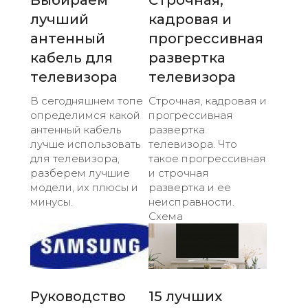
Выбираем
Строчная,
лучший
кадровая и
антенный
прогрессивная
кабель для
развертка
телевизора
телевизора
В сегодняшнем топе
Строчная, кадровая и
определимся какой
прогрессивная
антенный кабель
развертка
лучше использовать
телевизора. Что
для телевизора,
такое прогрессивная
разберем лучшие
и строчная
модели, их плюсы и
развертка и ее
минусы.
неисправности.
Схема
Руководство
15 лучших