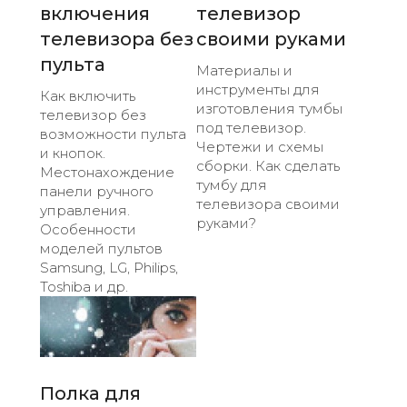
включения
телевизор
телевизора без
своими руками
пульта
Материалы и
инструменты для
Как включить
изготовления тумбы
телевизор без
под телевизор.
возможности пульта
Чертежи и схемы
и кнопок.
сборки. Как сделать
Местонахождение
тумбу для
панели ручного
телевизора своими
управления.
руками?
Особенности
моделей пультов
Samsung, LG, Philips,
Toshiba и др.
Полка для