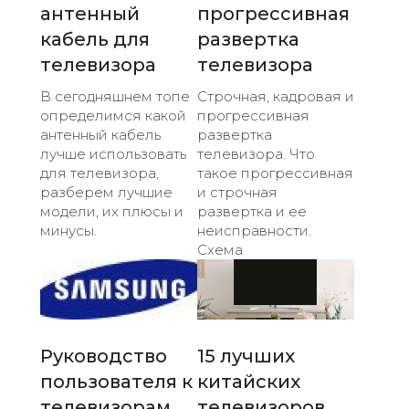
антенный
прогрессивная
кабель для
развертка
телевизора
телевизора
В сегодняшнем топе
Строчная, кадровая и
определимся какой
прогрессивная
антенный кабель
развертка
лучше использовать
телевизора. Что
для телевизора,
такое прогрессивная
разберем лучшие
и строчная
модели, их плюсы и
развертка и ее
минусы.
неисправности.
Схема
Руководство
15 лучших
пользователя к
китайских
телевизорам
телевизоров