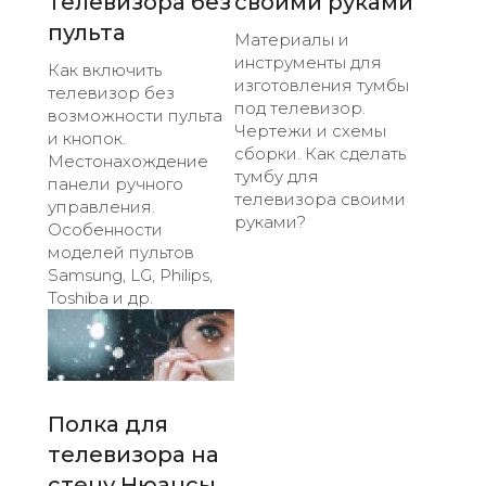
телевизора без
своими руками
пульта
Материалы и
инструменты для
Как включить
изготовления тумбы
телевизор без
под телевизор.
возможности пульта
Чертежи и схемы
и кнопок.
сборки. Как сделать
Местонахождение
тумбу для
панели ручного
телевизора своими
управления.
руками?
Особенности
моделей пультов
Samsung, LG, Philips,
Toshiba и др.
Полка для
телевизора на
стену Нюансы