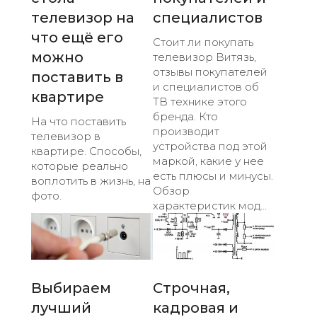
телевизор на
специалистов
что ещё его
Стоит ли покупать
можно
телевизор Витязь,
отзывы покупателей
поставить в
и специалистов об
квартире
ТВ технике этого
бренда. Кто
На что поставить
производит
телевизор в
устройства под этой
квартире. Способы,
маркой, какие у нее
которые реально
есть плюсы и минусы.
воплотить в жизнь, на
Обзор
фото.
характеристик мод...
Выбираем
Строчная,
лучший
кадровая и