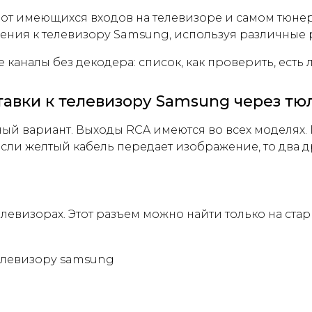
от имеющихся входов на телевизоре и самом тюнер
ния к телевизору Samsung, используя различные 
налы без декодера: список, как проверить, есть л
вки к телевизору Samsung через тю
ный вариант. Выходы RCA имеются во всех моделях. 
Если желтый кабель передает изображение, то два др
левизорах. Этот разъем можно найти только на ста