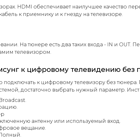
визорах. HDMI обеспечивает наилучшее качество пе
абель к приемнику и к гнезду на телевизоре.
вании. На тюнере есть два таких входа - IN и OUT
самим телевизором.
мсунг к цифровому телевидению без 
подключать к цифровому телевизору без тюнера. 
стемой, достаточно выбрать нужный параметр. Инс
Broadcast.
рацию.
ключенную антенну или используемый вход.
ифровое вещание.
Полный.