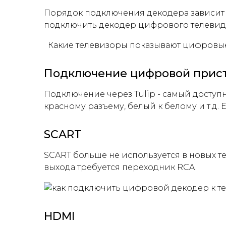
Порядок подключения декодера зависит 
подключить декодер цифрового телевиде
Какие телевизоры показывают цифровые ка
Подключение цифровой приста
Подключение через Tulip - самый доступ
красному разъему, белый к белому и т.д. 
SCART
SCART больше не используется в новых те
выхода требуется переходник RCA.
HDMI