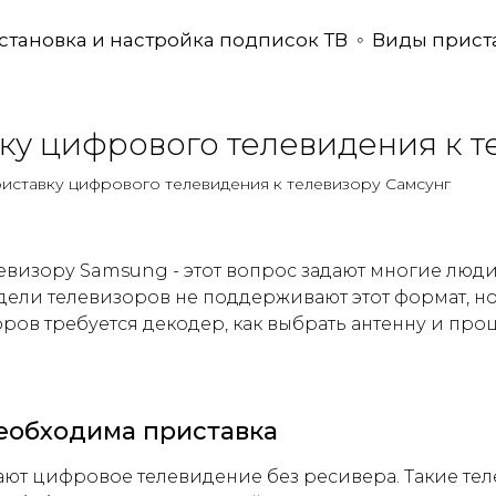
становка и настройка подписок ТВ
Виды прист
ку цифрового телевидения к т
риставку цифрового телевидения к телевизору Самсунг
визору Samsung - этот вопрос задают многие люди
ли телевизоров не поддерживают этот формат, но 
оров требуется декодер, как выбрать антенну и пр
еобходима приставка
т цифровое телевидение без ресивера. Такие тел