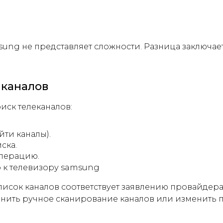
ng не представляет сложности. Разница заключает
 каналов
иск телеканалов:
йти каналы).
ска.
операцию.
писок каналов соответствует заявлению провайдера
лнить ручное сканирование каналов или изменить 