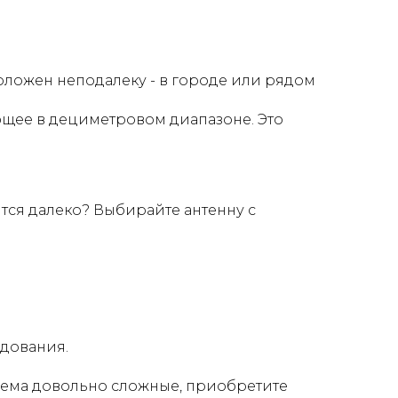
оложен неподалеку - в городе или рядом
ющее в дециметровом диапазоне. Это
тся далеко? Выбирайте антенну с
удования.
риема довольно сложные, приобретите