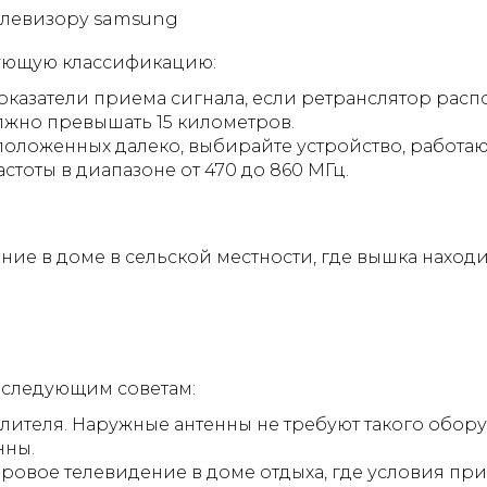
дующую классификацию:
казатели приема сигнала, если ретранслятор расп
лжно превышать 15 километров.
сположенных далеко, выбирайте устройство, работа
стоты в диапазоне от 470 до 860 МГц.
ние в доме в сельской местности, где вышка находи
 следующим советам:
илителя. Наружные антенны не требуют такого обор
нны.
фровое телевидение в доме отдыха, где условия п