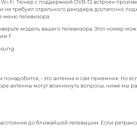
у Wi-Fi. Тюнер с поддержкой DVB-T2 встроен произ
, E. Они не требуют отдельного декодера, достаточно 
е меню телевизора.
оверьте модель вашего телевизора. Этот номер мож
ии F.
 понадобится, - это антенна и сам приемник. Но е
боре антенны могут возникнуть вопросы, ниже мы 
асстояние до ближайшей телевышки. Если ретрансл