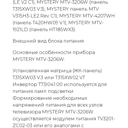
(LE V2 C1), MYSTERY MTV-3206W (панель
T315XW03 V.3), MYSTERY панель MTV
V315H3-LE2 Rev. C1), MYSTERY MTV-4207WH
(панель T420HW09 V.1), MYSTERY MTV-
1921LD (панель HT185WX3).
Внешний вид блока питания
Основные особенности прибора
MYSTERY MTV-3206W:
Установленная матрица (ЖК-панель)
T315XW03 V.3 или T315XW02 VT
Инвертор T73I041.00 используется для
питания ламп подсветки.
Формирование необходимых
напряжений питания для всех узлов
телевизора MYSTERY MTV-3206W
осуществляется модулем питания TV3201-
ZC02-03 или его аналогами с