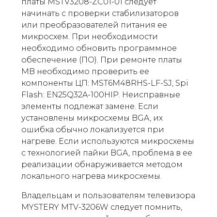
платы MSTV3208-ZC01-01 следует
начинать с проверки стабилизаторов
или преобразователей питания ее
микросхем. При необходимости
необходимо обновить программное
обеспечение (ПО). При ремонте платы
MB необходимо проверить ее
компоненты ЦП: MST6M48RHS-LF-SJ, Spi
Flash: EN25Q32A-100HIP. Неисправные
элементы подлежат замене. Если
установлены микросхемы BGA, их
ошибка обычно локализуется при
нагреве. Если используются микросхемы
с технологией пайки BGA, проблема в ее
реализации обнаруживается методом
локального нагрева микросхемы.
Владельцам и пользователям телевизора
MYSTERY MTV-3206W следует помнить,