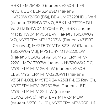
BBK LEM2648SD (панель V260B1-LE9
revC1), BBK LEM3248SD (панель
HV320WX2-130 (B3)), BBK LMP3229HDU Ver1
(панель T315HW02 v.7), BBK LMP3229HDU
Ver2 (T315HW04 MY06TERY), BBK панель
MT315HW04 MY06TERY Панель T315XW04
V.7), MYSTERY MTV-3207W (Панель V315B3-
L04 rev.c1), MYSTERY MTV-3213LW (Панель
T315XW04 V.8), MYSTERY MTV-2220LW
(Панель CLAA215FAY15), MYSTERY MTV-
2220L MTV-3207W (панель HV320WX2-110),
MYSTERY MTV-2614LW (панель V260H1-
LE6), MYSTERY MTV-3208WH (панель
V315H1-L02), MYSTER 24 V236H1-LE5 Rev. C1),
MYSTERY MTV- 26260BW- Панель LE11),
MYSTERY MTV-2211LW (панель
CLAA215FA10), MYSTERY MTV-2414LW
(панель V236H1-L01), MYSTERY MTV-2611LH1