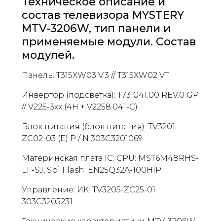
Техническое описание и
состав телевизора MYSTERY
MTV-3206W, тип панели и
применяемые модули. Состав
модулей.
Панель: T315XW03 V.3 // T315XW02 VT
Инвертор (подсветка): T73I041.00 REV.0 GP
// V225-3xx (4H + V2258.041-C)
Блок питания (блок питания): TV3201-
ZC02-03 (E) P / N 303C3201069
Материнская плата IC: CPU: MST6M48RHS-
LF-SJ, Spi Flash: EN25Q32A-100HIP
Управление: ИК: TV3205-ZC25-01
303C3205231