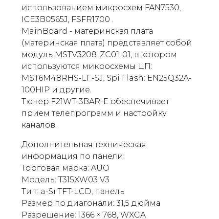
использованием микросхем FAN7530,
ICE3B0565J, FSFR1700 .
MainBoard - материнская плата
(материнская плата) представляет собой
модуль MSTV3208-ZC01-01, в котором
используются микросхемы ЦП:
MST6M48RHS-LF-SJ, Spi Flash: EN25Q32A-
100HIP и другие.
Тюнер F21WT-3BAR-E обеспечивает
прием телепрограмм и настройку
каналов.
Дополнительная техническая
информация по панели:
Торговая марка: AUO
Модель: T315XW03 V3
Тип: a-Si TFT-LCD, панель
Размер по диагонали: 31,5 дюйма
Разрешение: 1366 × 768, WXGA