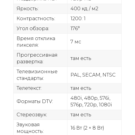
Яркость:
400 кд / м2
Контрастность:
1200: 1
Угол обзора:
176°
Время отклика
7 мс
пикселя:
Прогрессивная
там есть
развертка:
Телевизионные
PAL, SECAM, NTSC
стандарты:
Телетекст:
там есть
480i, 480p, 576i,
Форматы DTV:
576p, 720p, 1080i
Стереозвук:
там есть
Звуковая
16 Вт (2 × 8 Вт)
мощность: