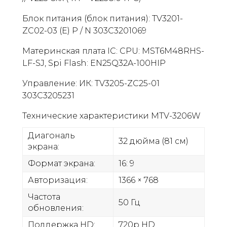
Блок питания (блок питания): TV3201-
ZC02-03 (E) P / N 303C3201069
Материнская плата IC: CPU: MST6M48RHS-
LF-SJ, Spi Flash: EN25Q32A-100HIP
Управление: ИК: TV3205-ZC25-01
303C3205231
Технические характеристики MTV-3206W
Диагональ
32 дюйма (81 см)
экрана:
Формат экрана:
16: 9
Авторизация:
1366 × 768
Частота
50 Гц
обновления:
Поддержка HD:
720p HD