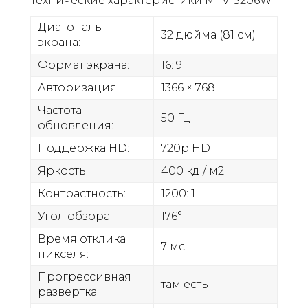
Технические характеристики MTV-3206W
Диагональ
32 дюйма (81 см)
экрана:
Формат экрана:
16: 9
Авторизация:
1366 × 768
Частота
50 Гц
обновления:
Поддержка HD:
720p HD
Яркость:
400 кд / м2
Контрастность:
1200: 1
Угол обзора:
176°
Время отклика
7 мс
пикселя:
Прогрессивная
там есть
развертка: