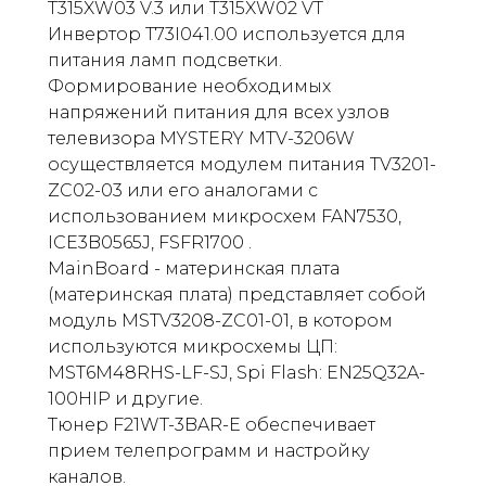
T315XW03 V.3 или T315XW02 VT
Инвертор T73I041.00 используется для
питания ламп подсветки.
Формирование необходимых
напряжений питания для всех узлов
телевизора MYSTERY MTV-3206W
осуществляется модулем питания TV3201-
ZC02-03 или его аналогами с
использованием микросхем FAN7530,
ICE3B0565J, FSFR1700 .
MainBoard - материнская плата
(материнская плата) представляет собой
модуль MSTV3208-ZC01-01, в котором
используются микросхемы ЦП:
MST6M48RHS-LF-SJ, Spi Flash: EN25Q32A-
100HIP и другие.
Тюнер F21WT-3BAR-E обеспечивает
прием телепрограмм и настройку
каналов.