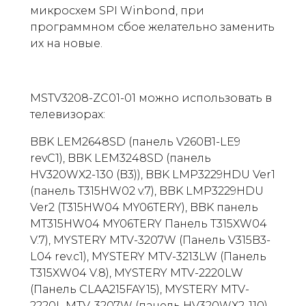
микросхем SPI Winbond, при
программном сбое желательно заменить
их на новые.
MSTV3208-ZC01-01 можно использовать в
телевизорах:
BBK LEM2648SD (панель V260B1-LE9
revC1), BBK LEM3248SD (панель
HV320WX2-130 (B3)), BBK LMP3229HDU Ver1
(панель T315HW02 v.7), BBK LMP3229HDU
Ver2 (T315HW04 MY06TERY), BBK панель
MT315HW04 MY06TERY Панель T315XW04
V.7), MYSTERY MTV-3207W (Панель V315B3-
L04 rev.c1), MYSTERY MTV-3213LW (Панель
T315XW04 V.8), MYSTERY MTV-2220LW
(Панель CLAA215FAY15), MYSTERY MTV-
2220L MTV-3207W (панель HV320WX2-110),