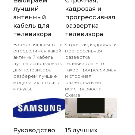
Выбираем
Строчная,
лучший
кадровая и
антенный
прогрессивная
кабель для
развертка
телевизора
телевизора
В сегодняшнем топе
Строчная, кадровая и
определимся какой
прогрессивная
антенный кабель
развертка
лучше использовать
телевизора. Что
для телевизора,
такое прогрессивная
разберем лучшие
и строчная
модели, их плюсы и
развертка и ее
минусы.
неисправности.
Схема
Руководство
15 лучших