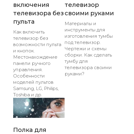
включения
телевизор
телевизора без
своими руками
пульта
Материалы и
инструменты для
Как включить
изготовления тумбы
телевизор без
под телевизор.
возможности пульта
Чертежи и схемы
и кнопок.
сборки. Как сделать
Местонахождение
тумбу для
панели ручного
телевизора своими
управления.
руками?
Особенности
моделей пультов
Samsung, LG, Philips,
Toshiba и др.
Полка для