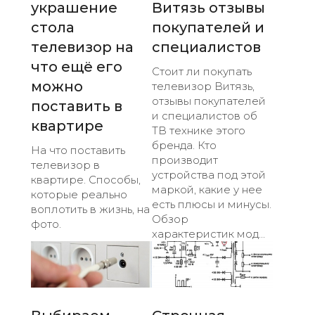
украшение
Витязь отзывы
стола
покупателей и
телевизор на
специалистов
что ещё его
Стоит ли покупать
можно
телевизор Витязь,
отзывы покупателей
поставить в
и специалистов об
квартире
ТВ технике этого
бренда. Кто
На что поставить
производит
телевизор в
устройства под этой
квартире. Способы,
маркой, какие у нее
которые реально
есть плюсы и минусы.
воплотить в жизнь, на
Обзор
фото.
характеристик мод...